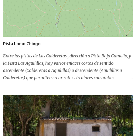
Pista Lomo Chingo
Entre las pistas de Las Calderetas , dirección a Pista Baja Camello, y
la Pista Las Aguilillas, hay varios enlaces cortos de sentido
ascendente (Calderetas a Aguilillas) o descendente (Aguilillas a
Calderetas) que permiten crear rutas circulares con ambos
trayectos. Estas pistas no aparecen catalogadas en el Visor de
GRAFCAN pero eso no las hace inexistentes. De posible origen de
explotación maderera, la Pista de Lomo Chingo inicia su breve
recorrido al finalizar la Pista de Las Calderetas y comenzar el
descenso hacia Baja Camello . Justo en ese punto existía (porque la
maquinaria pesada de deforestación lo ha hecho desaparecer, un
sendero que continuaba de frente y enlazaba con la Pista Camino