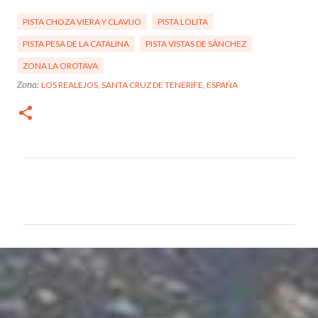
PISTA CHOZA VIERA Y CLAVIJO
PISTA LOLITA
PISTA PESA DE LA CATALINA
PISTA VISTAS DE SÁNCHEZ
ZONA LA OROTAVA
Zona:
LOS REALEJOS, SANTA CRUZ DE TENERIFE, ESPAÑA
C
o
m
e
n
t
a