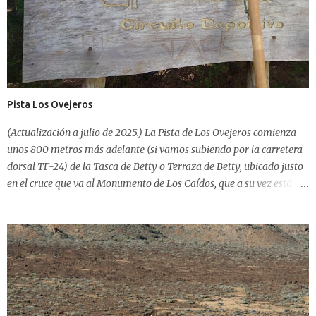
su interior y rastros de haber sido usada por senderistas,
especialmente en invierno. Esta...
Pista Los Ovejeros
(Actualización a julio de 2025.) La Pista de Los Ovejeros comienza
unos 800 metros más adelante (si vamos subiendo por la carretera
dorsal TF-24) de la Tasca de Betty o Terraza de Betty, ubicado justo
en el cruce que va al Monumento de Los Caídos, que a su vez está
por encima de la Zona Recreativa de Las Raíces. El punto de inicio de
Ovejeros está aproximadamente en el KM. 11,5 de la TF-24, justo en
una gran curva de 360º por la que continúa la Carretera Dorsal. Si
empezamos en este punto, la pista, salvo algunas ligeras pendientes
en ascenso, tiende a llanear, salvo a partir de los 3,5 kms., donde
encontrarás a tu derecha, comenzando a ascender, la Pista del Fayal
, que durante 5,5 kms. más, en ascenso, continua hasta llegar a Las