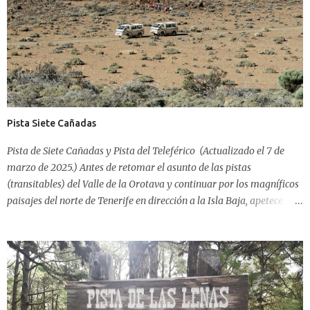
Lagunetas. En ese punto, ya desde unos cientos de metros más atrás,
la Pista de Los Ovejeros va en bajada continua. O eso creía.
Revisando la descripción original de 2008 me doy cuenta que lo que
toda la vida hemos entendido que "era" la Pista de ...
Pista Siete Cañadas
Pista de Siete Cañadas y Pista del Teleférico (Actualizado el 7 de
marzo de 2025.) Antes de retomar el asunto de las pistas
(transitables) del Valle de la Orotava y continuar por los magníficos
paisajes del norte de Tenerife en dirección a la Isla Baja, apetece
terminar de hablar de la prohibida zona del Parque Nacional del
Teide, donde hay una única pista que realmente invita a pedalear
por este desértico paraje. Se trata, ya lo habrás intuido, de la Pista de
Siete Cañadas, que recorre el fondo del gigantesco cráter de Las
Cañadas del Teide desde el sitio de el Portillo de la Villa hasta el
Parador Nacional durante un trayecto de 15 kilómetros entre ambos