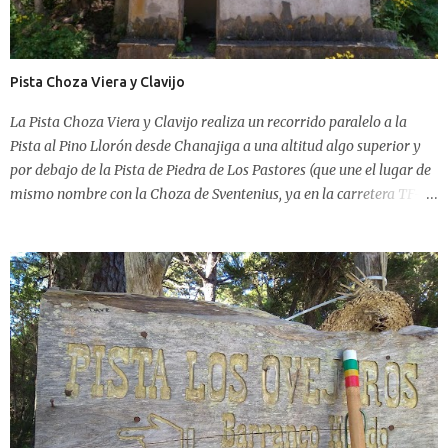
del Polvo. Bien, pues en ese cruce, en forma de T, subiendo, comienza
Lomo Chingo, que en un breve recorrido de menos de un kilómetro
nos coloca en la Pista Las Aguilillas . Es una pista, no un sendero,
tiene un ancho de cuatro metros y viabilidad para vehículos de
Pista Choza Viera y Clavijo
tracción a las cuatro ru...
La Pista Choza Viera y Clavijo realiza un recorrido paralelo a la
Pista al Pino Llorón desde Chanajiga a una altitud algo superior y
por debajo de la Pista de Piedra de Los Pastores (que une el lugar de
mismo nombre con la Choza de Sventenius, ya en la carretera TF-21
en dirección a Las Cañadas). El trayecto es fiel muestra de un
ambiente de gran humedad y exuberancia. Tiene el aspecto de una
vieja carretera trazada décadas atrás pero que nunca llegó a ser
asfaltada, ya que es una de las poquisimas pistas que en su
realización incluye malecones, muros y hasta algún disimulado
puente pegado a la ladera vertical de Tigaiga. Es uno de los últimos
lugares que aún conserva un refugio de montaña creado por la
antigua ICONA . Con el paso de estos últimos años, los últimos
incendios y el vandalismo, se ha ido deteriorando bastante, pero
hasta no hace mucho aún era habitual encontrar restos de fuego en