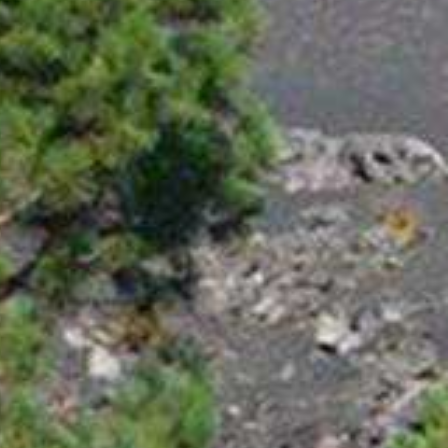
Parador). El firme de la pista es muy
suelto así que, aunque sería cuestión
de pedalear en llano, lo cierto es que
se convierte en una tarea dura, en
parte porque vas enterrado en el
terreno y porque el sobreesfuerzo
requerirá una oxig...