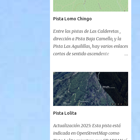
Pista Lomo Chingo
Entre las pistas de Las Calderetas ,
dirección a Pista Baja Camello, y la
Pista Las Aguilillas, hay varios enlaces
cortos de sentido ascendente
(Calderetas a Aguilillas) o
descendente (Aguilillas a Calderetas)
que permiten crear rutas circulares
con ambos trayectos. Estas pistas no
aparecen catalogadas en el Visor de
GRAFCAN pero eso no las hace
inexistentes. De posible origen de
Pista Lolita
explotación maderera, la Pista de
Lomo Chingo inicia su breve
Actualización 2025: Esta pista está
recorrido al finalizar la Pista de Las
indicada en OpenStreetMap como
Calderetas y comenzar el descenso