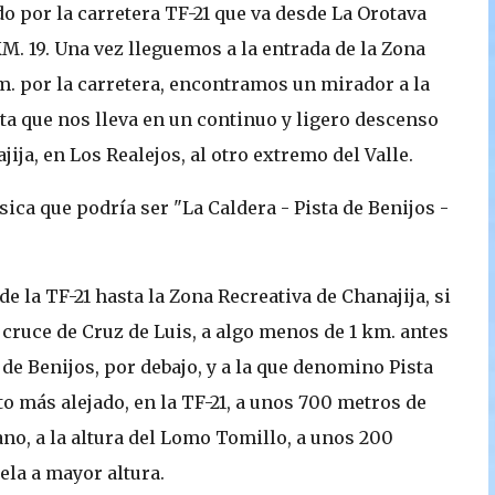
 por la carretera TF-21 que va desde La Orotava
l KM. 19. Una vez lleguemos a la entrada de la Zona
m. por la carretera, encontramos un mirador a la
ta que nos lleva en un continuo y ligero descenso
ija, en Los Realejos, al otro extremo del Valle.
ica que podría ser "La Caldera - Pista de Benijos -
de la TF-21 hasta la Zona Recreativa de Chanajija, si
 cruce de Cruz de Luis, a algo menos de 1 km. antes
a de Benijos, por debajo, y a la que denomino Pista
o más alejado, en la TF-21, a unos 700 metros de
ano, a la altura del Lomo Tomillo, a unos 200
ela a mayor altura.