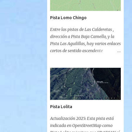
Pista Lomo Chingo
Entre las pistas de Las Calderetas ,
dirección a Pista Baja Camello, y la
Pista Las Aguilillas, hay varios enlaces
cortos de sentido ascendente
(Calderetas a Aguilillas) o
descendente (Aguilillas a Calderetas)
que permiten crear rutas circulares
con ambos trayectos. Estas pistas no
aparecen catalogadas en el Visor de
GRAFCAN pero eso no las hace
inexistentes. De posible origen de
Pista Lolita
explotación maderera, la Pista de
Lomo Chingo inicia su breve
Actualización 2025: Esta pista está
recorrido al finalizar la Pista de Las
indicada en OpenStreetMap como
Calderetas y comenzar el descenso