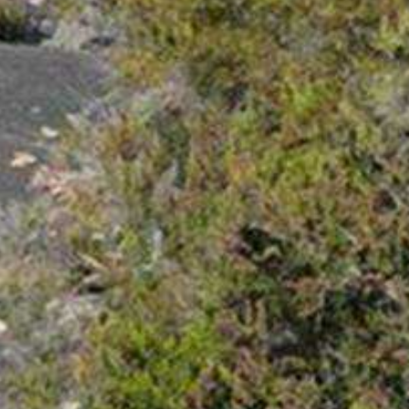
Parador). El firme de la pista es muy
suelto así que, aunque sería cuestión
de pedalear en llano, lo cierto es que
se convierte en una tarea dura, en
parte porque vas enterrado en el
terreno y porque el sobreesfuerzo
requerirá una oxig...