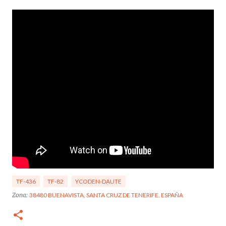
TF-436
TF-82
YCODEN-DAUTE
Zona:
38480 BUENAVISTA, SANTA CRUZ DE TENERIFE, ESPAÑA