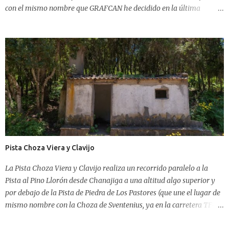
con el mismo nombre que GRAFCAN he decidido en la última
actualización dejarla como Lolita. Esta pista se encontraría después
de la entrada a la Casa Forestal de Los Realejos, no muy lejos de
Piedra de Los Pastores, en sentido descendente por la Pista Vistas de
Sánchez. Antes de éstas hay una pista que sería la Pista del Corta
Fuegos. Antiguamente había uno que recorría la dorsal misma de
Tigaiga, además del propio recorrido vertical del cortafuegos existía
(y existe) una pista que va haciendo eses y va tocando cada tanto ese
antiguo cortafuegos. Ésta pista, el cortafuegos antiguo, una pista
que sube desde la Pista Campeches y que GRAFCAN etiqueta como
Pista Eucalipto así como la Pista Pesa de la Catalina se vienen a
encontrar en la Choza Viera y Clavijo (unas decenas de metros más
Pista Choza Viera y Clavijo
arriba), con v...
La Pista Choza Viera y Clavijo realiza un recorrido paralelo a la
Pista al Pino Llorón desde Chanajiga a una altitud algo superior y
por debajo de la Pista de Piedra de Los Pastores (que une el lugar de
mismo nombre con la Choza de Sventenius, ya en la carretera TF-21
en dirección a Las Cañadas). El trayecto es fiel muestra de un