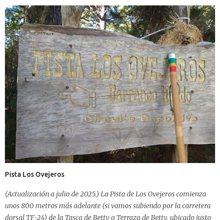
ambiente de gran humedad y exuberancia. Tiene el aspecto de una
vieja carretera trazada décadas atrás pero que nunca llegó a ser
asfaltada, ya que es una de las poquisimas pistas que en su
realización incluye malecones, muros y hasta algún disimulado
puente pegado a la ladera vertical de Tigaiga. Es uno de los últimos
lugares que aún conserva un refugio de montaña creado por la
antigua ICONA . Con el paso de estos últimos años, los últimos
incendios y el vandalismo, se ha ido deteriorando bastante, pero
hasta no hace mucho aún era habitual encontrar restos de fuego en
su interior y rastros de haber sido usada por senderistas,
especialmente en invierno. Esta...
Pista Los Ovejeros
(Actualización a julio de 2025.) La Pista de Los Ovejeros comienza
unos 800 metros más adelante (si vamos subiendo por la carretera
dorsal TF-24) de la Tasca de Betty o Terraza de Betty, ubicado justo