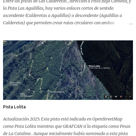
Entre las pistas de Las Calderetas , dirección a Pista Baja Camello, y
la Pista Las Aguilillas, hay varios enlaces cortos de sentido
ascendente (Calderetas a Aguilillas) o descendente (Aguilillas a
Calderetas) que permiten crear rutas circulares con ambos
trayectos. Estas pistas no aparecen catalogadas en el Visor de
GRAFCAN pero eso no las hace inexistentes. De posible origen de
explotación maderera, la Pista de Lomo Chingo inicia su breve
recorrido al finalizar la Pista de Las Calderetas y comenzar el
descenso hacia Baja Camello . Justo en ese punto existía (porque la
maquinaria pesada de deforestación lo ha hecho desaparecer, un
sendero que continuaba de frente y enlazaba con la Pista Camino
del Polvo. Bien, pues en ese cruce, en forma de T, subiendo, comienza
Lomo Chingo, que en un breve recorrido de menos de un kilómetro
nos coloca en la Pista Las Aguilillas . Es una pista, no un sendero,
tiene un ancho de cuatro metros y viabilidad para vehículos de
Pista Lolita
tracción a las cuatro ru...
Actualización 2025: Esta pista está indicada en OpenStreetMap
como Pista Lolita mientras que GRAFCAN sí la etiqueta como Pesas
de La Catalina . Aunque inicialmente había nominado a esta pista