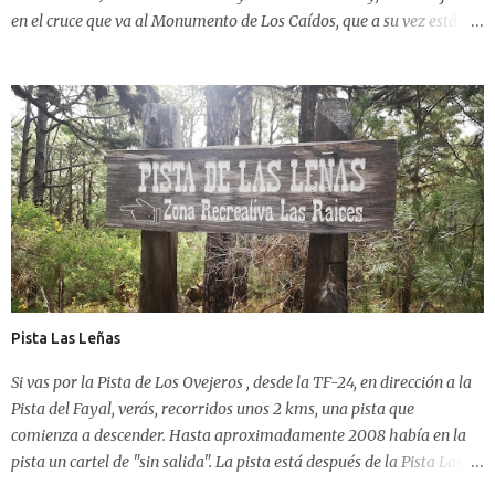
en el cruce que va al Monumento de Los Caídos, que a su vez está
por encima de la Zona Recreativa de Las Raíces. El punto de inicio de
Ovejeros está aproximadamente en el KM. 11,5 de la TF-24, justo en
una gran curva de 360º por la que continúa la Carretera Dorsal. Si
empezamos en este punto, la pista, salvo algunas ligeras pendientes
en ascenso, tiende a llanear, salvo a partir de los 3,5 kms., donde
encontrarás a tu derecha, comenzando a ascender, la Pista del Fayal
, que durante 5,5 kms. más, en ascenso, continua hasta llegar a Las
Lagunetas. En ese punto, ya desde unos cientos de metros más atrás,
la Pista de Los Ovejeros va en bajada continua. O eso creía.
Revisando la descripción original de 2008 me doy cuenta que lo que
toda la vida hemos entendido que "era" la Pista de ...
Pista Las Leñas
Si vas por la Pista de Los Ovejeros , desde la TF-24, en dirección a la
Pista del Fayal, verás, recorridos unos 2 kms, una pista que
comienza a descender. Hasta aproximadamente 2008 había en la
pista un cartel de "sin salida". La pista está después de la Pista Las
Gramillas. La Pista Las Gramillas es la continuación en descenso a la