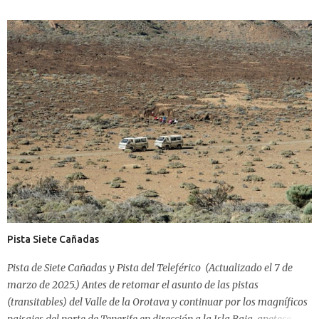
Pista La Rápida que desemboca en la entrada superior de la Zona
Recreativa de Las Raíces, donde antaño estaba el antiguo
monumento a Franco. La Pista Las Leñas no es esta, es la siguiente.
Hoy está señalizada como "a Las Raíces" y además hay dos señales
de dirección prohibida (las señales comunes de tráfico). La pista ha
sido limpiada en un par de ocasiones, pero por lo general suele tener
una buena capa de pinocha. Además de una buena cota de ascenso
desde la Zona Recreativa (parking que está por la entrada de abajo,
de menor cota). La pista tiene una distancia aproximada de
kilómetro y medio. La última vez que estuve ahí había un car...
Pista Siete Cañadas
Pista de Siete Cañadas y Pista del Teleférico (Actualizado el 7 de
marzo de 2025.) Antes de retomar el asunto de las pistas
(transitables) del Valle de la Orotava y continuar por los magníficos
paisajes del norte de Tenerife en dirección a la Isla Baja, apetece