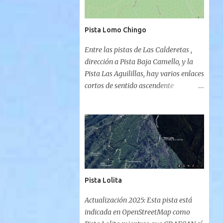
Pista Lomo Chingo
Entre las pistas de Las Calderetas ,
dirección a Pista Baja Camello, y la
Pista Las Aguilillas, hay varios enlaces
cortos de sentido ascendente
(Calderetas a Aguilillas) o
descendente (Aguilillas a Calderetas)
que permiten crear rutas circulares
con ambos trayectos. Estas pistas no
aparecen catalogadas en el Visor de
GRAFCAN pero eso no las hace
inexistentes. De posible origen de
Pista Lolita
explotación maderera, la Pista de
Lomo Chingo inicia su breve
Actualización 2025: Esta pista está
recorrido al finalizar la Pista de Las
indicada en OpenStreetMap como
Calderetas y comenzar el descenso