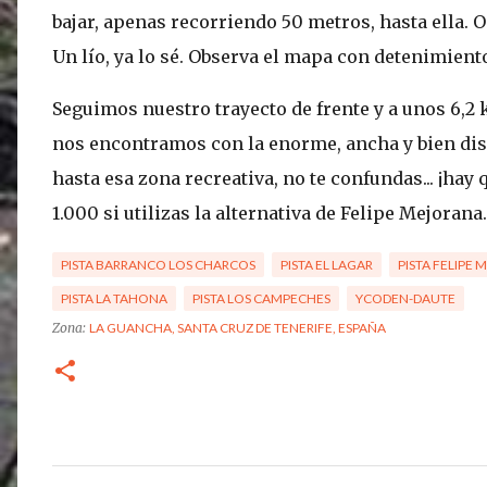
bajar, apenas recorriendo 50 metros, hasta ella. O 
Un lío, ya lo sé. Observa el mapa con detenimient
Seguimos nuestro trayecto de frente y a unos 6,2
nos encontramos con la enorme, ancha y bien dispu
hasta esa zona recreativa, no te confundas... ¡ha
1.000 si utilizas la alternativa de Felipe Mejorana.
PISTA BARRANCO LOS CHARCOS
PISTA EL LAGAR
PISTA FELIPE
PISTA LA TAHONA
PISTA LOS CAMPECHES
YCODEN-DAUTE
Zona:
LA GUANCHA, SANTA CRUZ DE TENERIFE, ESPAÑA