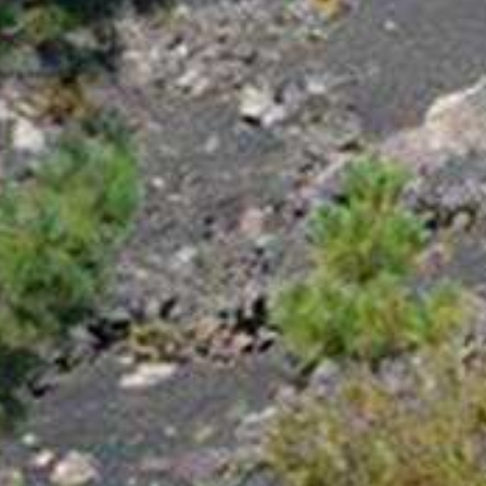
Parador). El firme de la pista es muy
suelto así que, aunque sería cuestión
de pedalear en llano, lo cierto es que
se convierte en una tarea dura, en
parte porque vas enterrado en el
terreno y porque el sobreesfuerzo
requerirá una oxig...