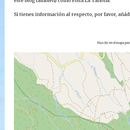
este blog también) como Pista La Tahona.
Si tienes información al respecto, por favor, añá
Haz clic en el mapa pa